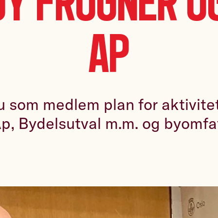
y Frogner o
Ap
u som medlem plan for aktiviteta
p, Bydelsutval m.m. og byomf