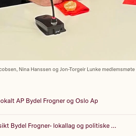
Jacobsen, Nina Hanssen og Jon-Torgeir Lunke medlemsmøte
lokalt AP Bydel Frogner og Oslo Ap
Aktivitetsoversikt Bydel Frogner- lokallag og politiske møter mm.pdf