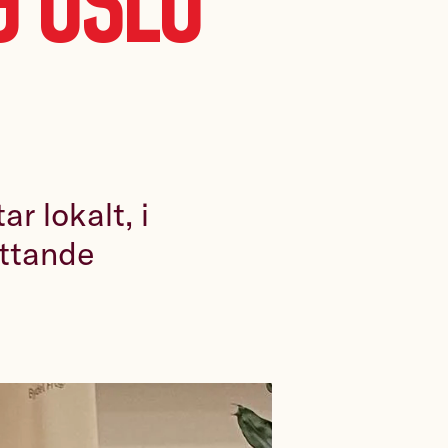
g Oslo
r lokalt, i
attande