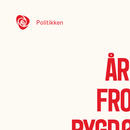
Politikken
År
Fro