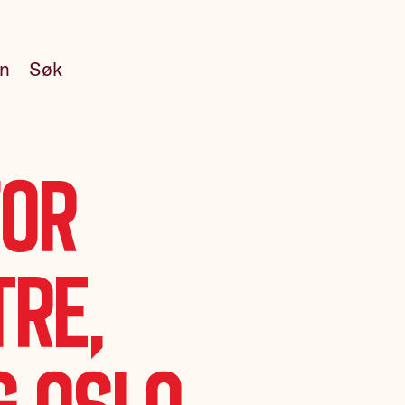
en
Søk
for
tre,