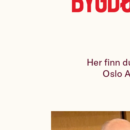
Bygdø
Her finn d
Oslo A