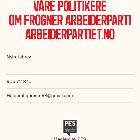
Våre politikere
Om Frogner Arbeiderparti
Arbeiderpartiet.no
Nyhetsbrev
905 72 370
Haideraliqureshi98@gmail.com
Medlem av
PES