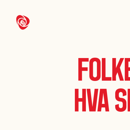
Folk
hva s